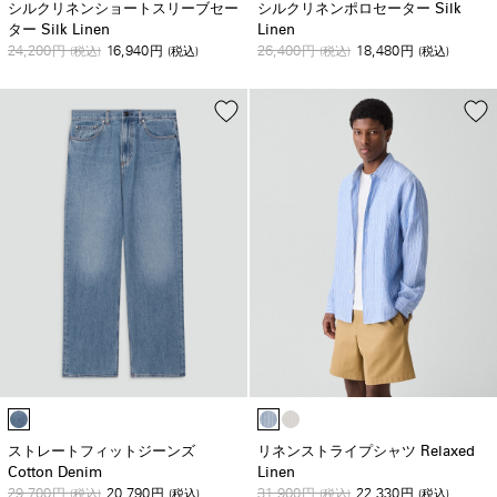
シルクリネンショートスリーブセー
シルクリネンポロセーター Silk
ター Silk Linen
Linen
24,200
16,940
26,400
18,480
円
(税込)
円
(税込)
円
(税込)
円
(税込)
ストレートフィットジーンズ
リネンストライプシャツ Relaxed
Cotton Denim
Linen
29,700
20,790
31,900
22,330
円
(税込)
円
(税込)
円
(税込)
円
(税込)