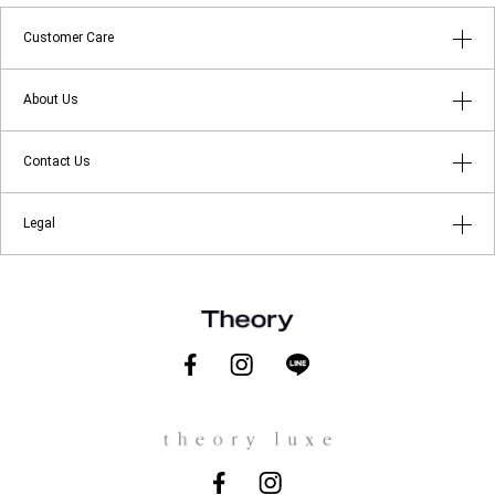
Customer Care
はじめてのお客様へ
About Us
よくあるご質問
アプリメンバーシップ
Contact Us
返品・キャンセルについて
ショップリスト
店舗受け取りサービス
お問い合わせ
Legal
Theory at Your Service
ギフトラッピングサービス
メールマガジン登録
About Theory
ご利用規約
About theory luxe
プライバシーポリシー
Theory for Good
特定商取引に関する法律に基づく表示
会社概要
Theory.com
採用情報