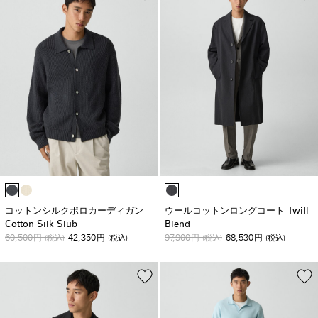
コットンシルクポロカーディガン
ウールコットンロングコート Twill
Cotton Silk Slub
Blend
60,500
42,350
97,900
68,530
円
(税込)
円
(税込)
円
(税込)
円
(税込)