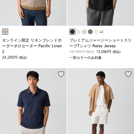
+2
オンライン限定 リネンブレンドボ
プレミアムジャージーショートスリ
ーダーポロセーター Pacific Linen
ーブTシャツ Relay Jersey
2
18,700
13,090
円
(税込)
円
(税込)
24,200
円
(税込)
一部カラーのみ対象