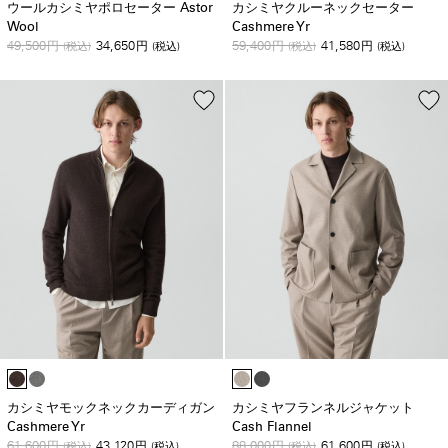
ウールカシミヤポロセーター Astor
カシミヤクルーネックセーター
Wool
Cashmere Yr
49,500
34,650
59,400
41,580
円
(税込)
円
(税込)
円
(税込)
円
(税込)
カシミヤモックネックカーディガン
カシミヤフランネルジャケット
Cashmere Yr
Cash Flannel
61,600
43,120
88,000
61,600
円
(税込)
円
(税込)
円
(税込)
円
(税込)