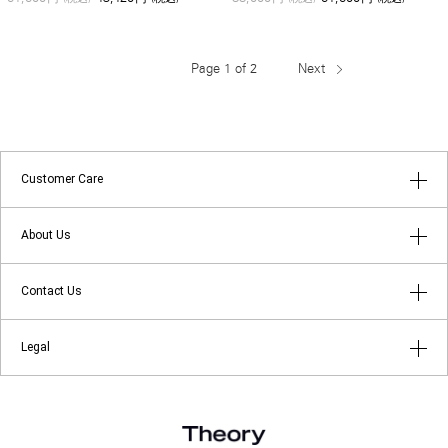
Page 1 of 2
Next
Customer Care
はじめてのお客様へ
About Us
よくあるご質問
アプリメンバーシップ
Contact Us
返品・キャンセルについて
ショップリスト
店舗受け取りサービス
お問い合わせ
Legal
Theory at Your Service
ギフトラッピングサービス
メールマガジン登録
About Theory
ご利用規約
About theory luxe
プライバシーポリシー
Theory for Good