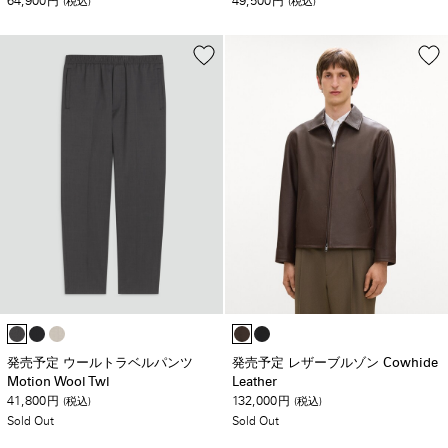
64,900
49,500
円
(税込)
円
(税込)
発売予定 ウールトラベルパンツ
発売予定 レザーブルゾン Cowhide
Motion Wool Twl
Leather
41,800
132,000
円
(税込)
円
(税込)
Sold Out
Sold Out