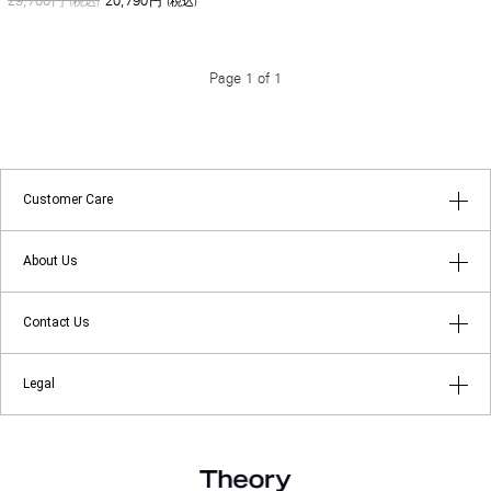
29,700
20,790
円
(税込)
円
(税込)
Page 1 of 1
Customer Care
はじめてのお客様へ
About Us
よくあるご質問
アプリメンバーシップ
Contact Us
返品・キャンセルについて
ショップリスト
店舗受け取りサービス
お問い合わせ
Legal
Theory at Your Service
ギフトラッピングサービス
メールマガジン登録
About Theory
ご利用規約
About theory luxe
プライバシーポリシー
Theory for Good