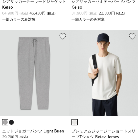
シアサッカーテーラードジャケット
シアサッカーセミテーパードパンツ
Kelso
Kelso
64,900
45,430
31,900
22,330
円
(税込)
円
(税込)
円
(税込)
円
(税込)
一部カラーのみ対象
一部カラーのみ対象
ニットジョガーパンツ Light Bilen
プレミアムジャージーショートスリ
29,700
ーブTシャツ Relay Jersey
円
(税込)