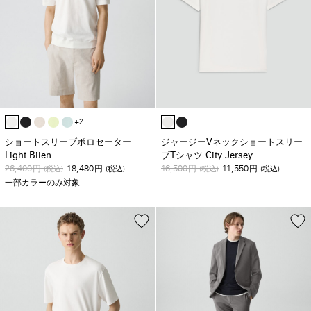
+2
ショートスリーブポロセーター
ジャージーVネックショートスリー
Light Bilen
ブTシャツ City Jersey
26,400
18,480
16,500
11,550
円
(税込)
円
(税込)
円
(税込)
円
(税込)
一部カラーのみ対象