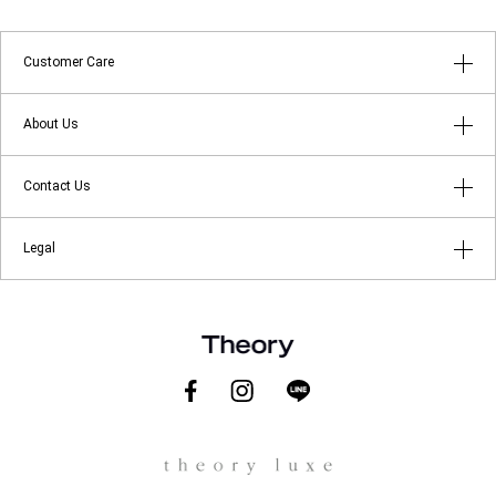
Customer Care
はじめてのお客様へ
About Us
よくあるご質問
アプリメンバーシップ
Contact Us
返品・キャンセルについて
ショップリスト
店舗受け取りサービス
お問い合わせ
Legal
Theory at Your Service
ギフトラッピングサービス
メールマガジン登録
About Theory
ご利用規約
About theory luxe
プライバシーポリシー
Theory for Good
特定商取引に関する法律に基づく表示
会社概要
Theory.com
採用情報