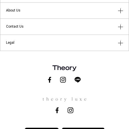
はじめてのお客様へ
About Us
よくあるご質問
アプリメンバーシップ
Contact Us
返品・キャンセルについて
ショップリスト
店舗受け取りサービス
お問い合わせ
Legal
Theory at Your Service
ギフトラッピングサービス
メールマガジン登録
About Theory
ご利用規約
About theory luxe
プライバシーポリシー
Theory for Good
特定商取引に関する法律に基づく表示
会社概要
Theory.com
採用情報