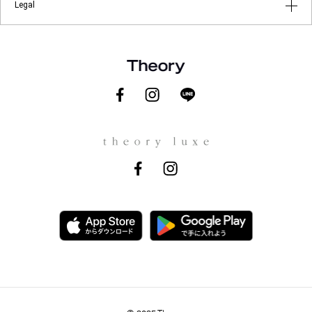
お問い合わせ
Legal
Theory at Your Service
ギフトラッピングサービス
メールマガジン登録
About Theory
ご利用規約
About theory luxe
プライバシーポリシー
Theory for Good
特定商取引に関する法律に基づく表示
会社概要
Theory.com
採用情報