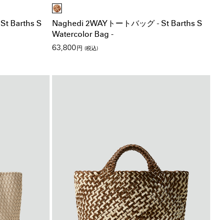
 Barths S
Naghedi 2WAYトートバッグ - St Barths S
Watercolor Bag -
63,800
円
(税込)