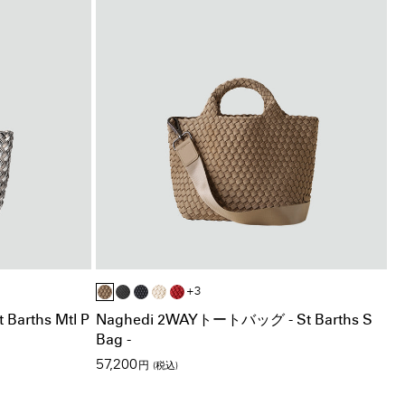
+3
arths Mtl P
Naghedi 2WAYトートバッグ - St Barths S
Bag -
57,200
円
(税込)